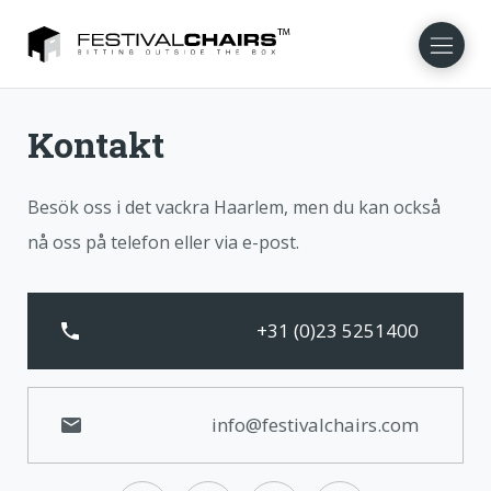
Kontakt
NL
EN
FR
DE
DA
NO
Besök oss i det vackra Haarlem, men du kan också
nå oss på telefon eller via e-post.
+31 (0)23 5251400
info@festivalchairs.com