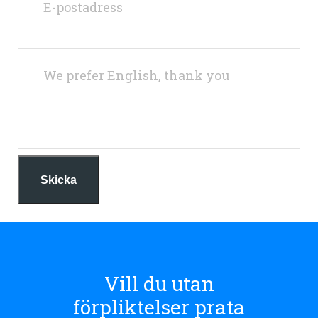
Skicka
Vill du utan
förpliktelser prata