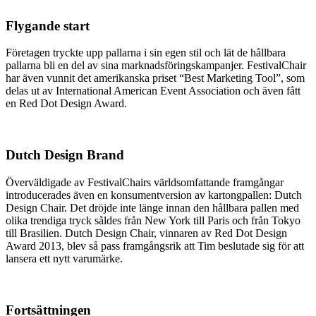
Flygande start
Företagen tryckte upp pallarna i sin egen stil och lät de hållbara
pallarna bli en del av sina marknadsföringskampanjer. FestivalChair
har även vunnit det amerikanska priset “Best Marketing Tool”, som
delas ut av International American Event Association och även fått
en Red Dot Design Award.
Dutch Design Brand
Överväldigade av FestivalChairs världsomfattande framgångar
introducerades även en konsumentversion av kartongpallen: Dutch
Design Chair. Det dröjde inte länge innan den hållbara pallen med
olika trendiga tryck såldes från New York till Paris och från Tokyo
till Brasilien. Dutch Design Chair, vinnaren av Red Dot Design
Award 2013, blev så pass framgångsrik att Tim beslutade sig för att
lansera ett nytt varumärke.
Fortsättningen