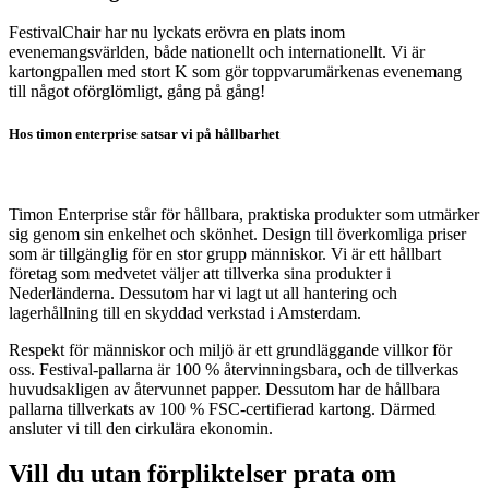
FestivalChair har nu lyckats erövra en plats inom
evenemangsvärlden, både nationellt och internationellt. Vi är
kartongpallen med stort K som gör toppvarumärkenas evenemang
till något oförglömligt, gång på gång!
Hos timon enterprise satsar vi på hållbarhet
Timon Enterprise står för hållbara, praktiska produkter som utmärker
sig genom sin enkelhet och skönhet. Design till överkomliga priser
som är tillgänglig för en stor grupp människor. Vi är ett hållbart
företag som medvetet väljer att tillverka sina produkter i
Nederländerna. Dessutom har vi lagt ut all hantering och
lagerhållning till en skyddad verkstad i Amsterdam.
Respekt för människor och miljö är ett grundläggande villkor för
oss. Festival-pallarna är 100 % återvinningsbara, och de tillverkas
huvudsakligen av återvunnet papper. Dessutom har de hållbara
pallarna tillverkats av 100 % FSC-certifierad kartong. Därmed
ansluter vi till den cirkulära ekonomin.
Vill du utan förpliktelser prata om