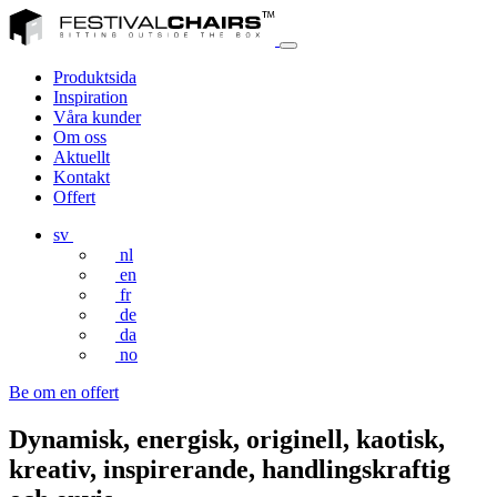
Produktsida
Inspiration
Våra kunder
Om oss
Aktuellt
Kontakt
Offert
sv
nl
en
fr
de
da
no
Be om en offert
Dynamisk, energisk, originell, kaotisk,
kreativ, inspirerande, handlingskraftig