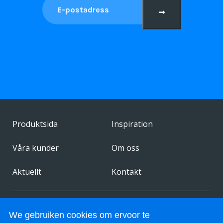
➞
Produktsida
Inspiration
Våra kunder
Om oss
Aktuellt
Kontakt
© 2026 FestivalChairs. All rights reserved.
We gebruiken cookies om ervoor te