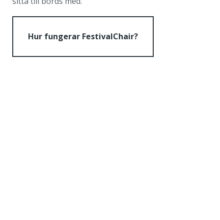
sitta till bords med.
Hur fungerar FestivalChair?