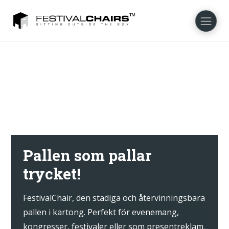
NL
EN
FR
DE
DA
NO
Pallen som pallar
trycket!
FestivalChair, den stadiga och återvinningsbara
pallen i kartong. Perfekt för evenemang,
kongresser, festivaler eller som presentreklam.