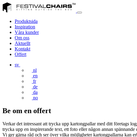
Produktsida
Inspiration
Våra kunder
Om oss
Aktuellt
Kontakt
Offert
sv
nl
en
fr
de
da
no
Be om en offert
Verkar det intressant att trycka upp kartongpallar med ditt företags lo
trycka upp en inspirerande text, ett foto eller någon annan spännande
Vi ger gärna råd och ser över vilka möjligheter kartongpallarna kan er