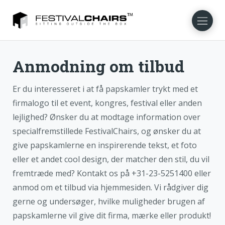
Anmodning om tilbud
NL
EN
FR
DE
NO
SV
Er du interesseret i at få papskamler trykt med et
firmalogo til et event, kongres, festival eller anden
lejlighed? Ønsker du at modtage information over
specialfremstillede FestivalChairs, og ønsker du at
give papskamlerne en inspirerende tekst, et foto
eller et andet cool design, der matcher den stil, du vil
fremtræde med? Kontakt os på +31-23-5251400 eller
anmod om et tilbud via hjemmesiden. Vi rådgiver dig
gerne og undersøger, hvilke muligheder brugen af
papskamlerne vil give dit firma, mærke eller produkt!