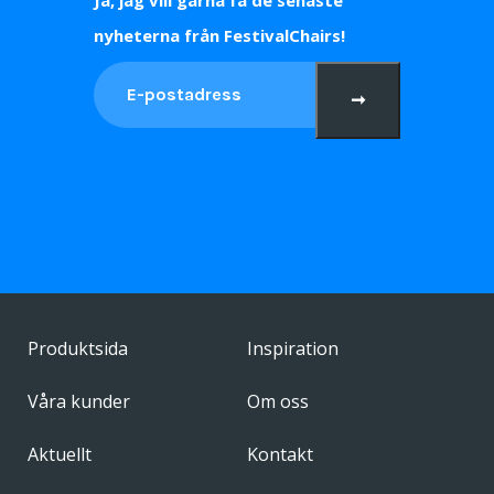
Ja, jag vill gärna få de senaste
nyheterna från FestivalChairs!
➞
Produktsida
Inspiration
Våra kunder
Om oss
Aktuellt
Kontakt