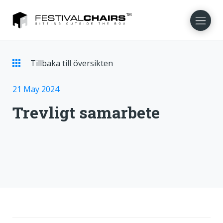
Tillbaka till översikten
NL
EN
FR
DE
DA
NO
21 May 2024
Trevligt samarbete