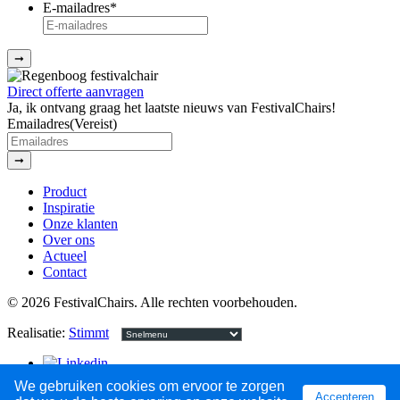
E-mailadres
*
➞
Direct offerte aanvragen
Ja, ik ontvang graag het laatste nieuws van FestivalChairs!
Emailadres
(Vereist)
➞
Product
Inspiratie
Onze klanten
Over ons
Actueel
Contact
© 2026 FestivalChairs. Alle rechten voorbehouden.
Realisatie:
Stimmt
We gebruiken cookies om ervoor te zorgen
Accepteren