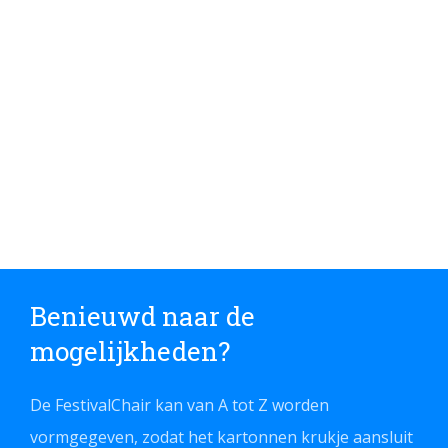
Benieuwd naar de
mogelijkheden?
De FestivalChair kan van A tot Z worden
vormgegeven, zodat het kartonnen krukje aansluit