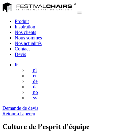
Produit
Inspiration
Nos clients
Nous sommes
Nos actualités
Contact
Devis
fr
nl
en
de
da
no
sv
Demande de devis
Retour à l'aperçu
Culture de l’esprit d’équipe