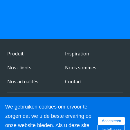
Produit
Inspiration
Nos clients
Nous sommes
Nos actualités
Contact
© 2026 FestivalChairs. All rights reserved.
We gebruiken cookies om ervoor te
Made by:
Stimmt
zorgen dat we u de beste ervaring op
Accepteren
onze website bieden. Als u deze site
Instellingen