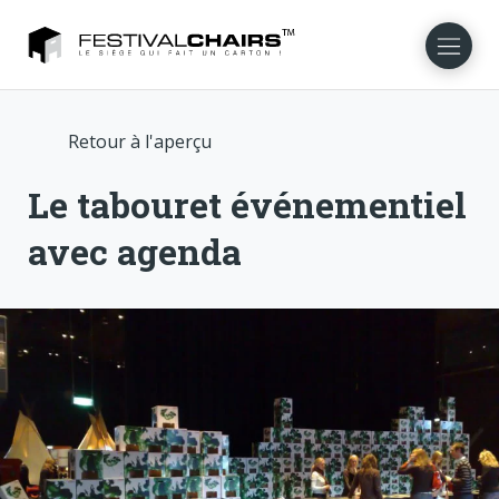
Retour à l'aperçu
NL
EN
DE
DA
NO
SV
Le tabouret événementiel
avec agenda