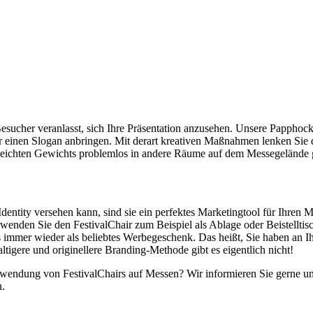
 Besucher veranlasst, sich Ihre Präsentation anzusehen. Unsere Papphoc
r einen Slogan anbringen. Mit derart kreativen Maßnahmen lenken Sie
leichten Gewichts problemlos in andere Räume auf dem Messegelände 
entity versehen kann, sind sie ein perfektes Marketingtool für Ihren M
rwenden Sie den FestivalChair zum Beispiel als Ablage oder Beistellti
s immer wieder als beliebtes Werbegeschenk. Das heißt, Sie haben an
igere und originellere Branding-Methode gibt es eigentlich nicht!
endung von FestivalChairs auf Messen? Wir informieren Sie gerne und 
n.