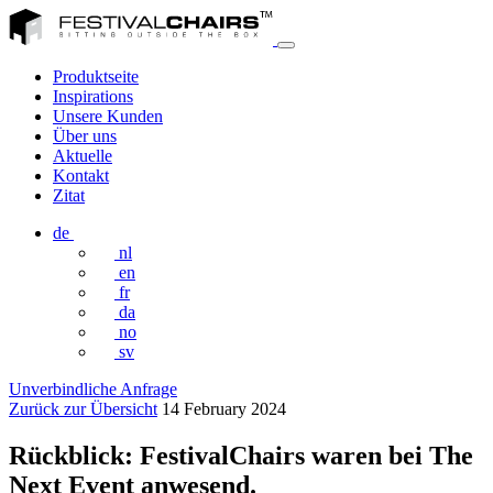
Produktseite
Inspirations
Unsere Kunden
Über uns
Aktuelle
Kontakt
Zitat
de
nl
en
fr
da
no
sv
Unverbindliche Anfrage
Zurück zur Übersicht
14 February 2024
Rückblick: FestivalChairs waren bei The
Next Event anwesend.