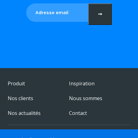
➞
Produit
Inspiration
Nos clients
Nous sommes
Nos actualités
Contact
© 2026 FestivalChairs. All rights reserved.